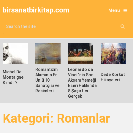
birsanatbirkitap.com
Menu
Romantizm
Leonardo da
Michel De
Dede Korkut
Akımının En
Vinci ‘nin Son
Montaigne
Hikayeleri
Ünlü 10
Akşam Yemeği
Kimdir?
Sanatçısı ve
Eseri Hakkında
Resimleri
8 Şaşırtıcı
Gerçek
Kategori:
Romanlar