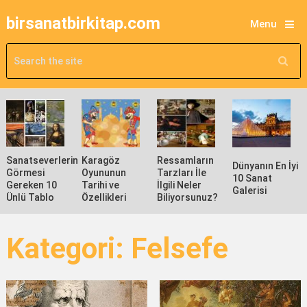
birsanatbirkitap.com
Menu
Sanatseverlerin
Karagöz
Ressamların
Dünyanın En İyi
Görmesi
Oyununun
Tarzları İle
10 Sanat
Gereken 10
Tarihi ve
İlgili Neler
Galerisi
Ünlü Tablo
Özellikleri
Biliyorsunuz?
Kategori:
Felsefe