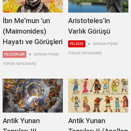
İbn Me’mun ‘un
Aristoteles’in
(Maimonides)
Varlık Görüşü
Hayatı ve Görüşleri
FELSEFE
SERKAN PİŞKİN
YORUM YAPILMAMIŞ
FILOZOFLAR
SERKAN PİŞKİN
YORUM YAPILMAMIŞ
Antik Yunan
Antik Yunan