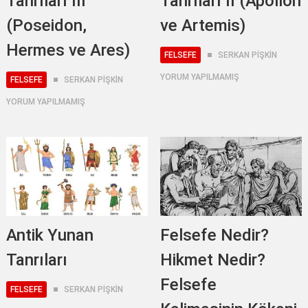
Tanrıları III
Tanrıları II (Apollon
(Poseidon,
ve Artemis)
Hermes ve Ares)
FELSEFE
SERKAN PİŞKİN
YORUM YAPILMAMIŞ
FELSEFE
SERKAN PİŞKİN
YORUM YAPILMAMIŞ
Antik Yunan
Felsefe Nedir?
Tanrıları
Hikmet Nedir?
Felsefe
FELSEFE
SERKAN PİŞKİN