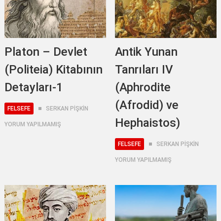
Platon – Devlet
Antik Yunan
(Politeia) Kitabının
Tanrıları IV
Detayları-1
(Aphrodite
(Afrodid) ve
FELSEFE
SERKAN PİŞKİN
Hephaistos)
YORUM YAPILMAMIŞ
FELSEFE
SERKAN PİŞKİN
YORUM YAPILMAMIŞ