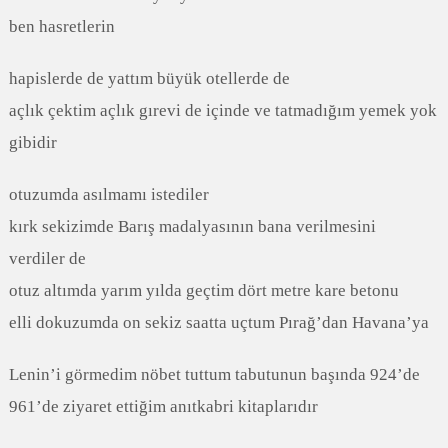
ben hasretlerin
hapislerde de yattım büyük otellerde de
açlık çektim açlık gırevi de içinde ve tatmadığım yemek yok
gibidir
otuzumda asılmamı istediler
kırk sekizimde Barış madalyasının bana verilmesini
verdiler de
otuz altımda yarım yılda geçtim dört metre kare betonu
elli dokuzumda on sekiz saatta uçtum Pırağ’dan Havana’ya
Lenin’i görmedim nöbet tuttum tabutunun başında 924’de
961’de ziyaret ettiğim anıtkabri kitaplarıdır