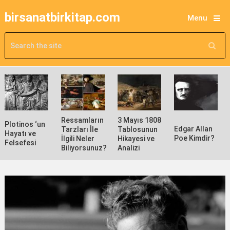
birsanatbirkitap.com
Menu
Ressamların
3 Mayıs 1808
Plotinos ‘un
Edgar Allan
Tarzları İle
Tablosunun
Hayatı ve
Poe Kimdir?
İlgili Neler
Hikayesi ve
Felsefesi
Biliyorsunuz?
Analizi