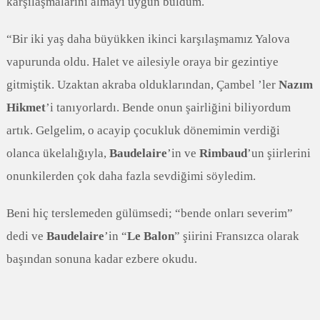
karşılaşmalarını almayı uygun buldum.
“Bir iki yaş daha büyükken ikinci karşılaşmamız Yalova
vapurunda oldu. Halet ve ailesiyle oraya bir gezintiye
gitmiştik. Uzaktan akraba olduklarından, Çambel ’ler
Nazım
Hikmet
’i tanıyorlardı. Bende onun şairliğini biliyordum
artık. Gelgelim, o acayip çocukluk dönemimin verdiği
olanca ükelalığıyla,
Baudelaire
’in ve
Rimbaud
’un şiirlerini
onunkilerden çok daha fazla sevdiğimi söyledim.
Beni hiç terslemeden gülümsedi; “bende onları severim”
dedi ve
Baudelaire
’in “
Le Balon
” şiirini Fransızca olarak
başından sonuna kadar ezbere okudu.