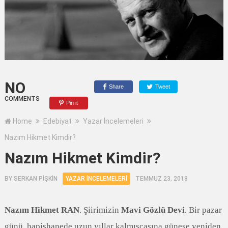
NO
Share
Tweet
COMMENTS
Pin it
Home
Edebiyat
Yazar İncelemeleri
Nazım Hikmet Kimdir?
Nazım Hikmet Kimdir?
BY
SERKAN PİŞKİN
YAZAR İNCELEMELERI
TEMMUZ 23, 2018
Nazım Hikmet RAN
. Şiirimizin
Mavi Gözlü Devi
. Bir pazar
günü, hapishanede uzun yıllar kalmışçasına güneşe yeniden