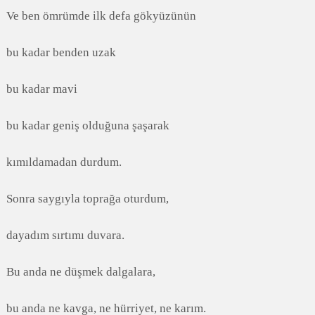
Ve ben ömrümde ilk defa gökyüzünün
bu kadar benden uzak
bu kadar mavi
bu kadar geniş olduğuna şaşarak
kımıldamadan durdum.
Sonra saygıyla toprağa oturdum,
dayadım sırtımı duvara.
Bu anda ne düşmek dalgalara,
bu anda ne kavga, ne hürriyet, ne karım.