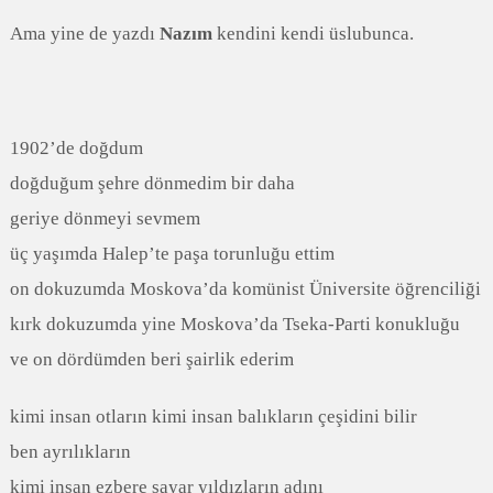
Ama yine de yazdı
Nazım
kendini kendi üslubunca.
1902’de doğdum
doğduğum şehre dönmedim bir daha
geriye dönmeyi sevmem
üç yaşımda Halep’te paşa torunluğu ettim
on dokuzumda Moskova’da komünist Üniversite öğrenciliği
kırk dokuzumda yine Moskova’da Tseka-Parti konukluğu
ve on dördümden beri şairlik ederim
kimi insan otların kimi insan balıkların çeşidini bilir
ben ayrılıkların
kimi insan ezbere sayar yıldızların adını