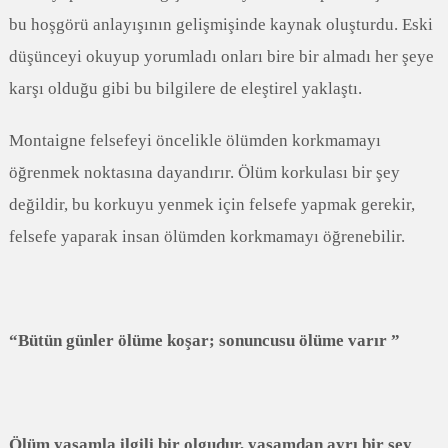
bu hoşgörü anlayışının gelişmişinde kaynak oluşturdu. Eski
düşünceyi okuyup yorumladı onları bire bir almadı her şeye
karşı olduğu gibi bu bilgilere de eleştirel yaklaştı.
Montaigne felsefeyi öncelikle ölümden korkmamayı
öğrenmek noktasına dayandırır. Ölüm korkulası bir şey
değildir, bu korkuyu yenmek için felsefe yapmak gerekir,
felsefe yaparak insan ölümden korkmamayı öğrenebilir.
“Bütün günler ölüme koşar; sonuncusu ölüme varır ”
Ölüm yaşamla ilgili bir olgudur, yaşamdan ayrı bir şey