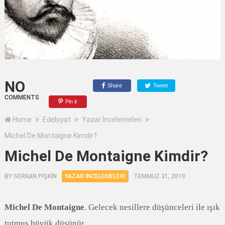
NO
Share
Tweet
COMMENTS
Pin it
Home
Edebiyat
Yazar İncelemeleri
Michel De Montaigne Kimdir?
Michel De Montaigne Kimdir?
BY
SERKAN PİŞKİN
YAZAR İNCELEMELERI
TEMMUZ 31, 2019
Michel De Montaigne
. Gelecek nesillere düşünceleri ile ışık
tutmuş büyük düşünür.