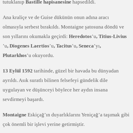
tutuklanıp
Bastille hapisanesine
hapsedildi.
Ana kraliçe ve de Guise dükünün onun adına aracı
olmasıyla serbest bırakıldı. Montaigne şatosuna döndü ve
son yıllarını okumakla geçirdi:
Heredotos
’u
, Titius-Livius
’u
, Diogenes Laertios
’u
, Tacitus
’u
, Seneca
’yı
,
Plutarkhos
’u okuyordu.
13 Eylül 1592
tarihinde, güzel bir havada bu dünyadan
ayrıldı. Asık suratlı bilinen felsefeyi gündelik dile
uygulayan ve düşünceyi böylece her aydın insana
sevdirmeyi başardı.
Montaigne
Eskiçağ’ın duyarlıklarını Yeniçağ’a taşımak gibi
çok önemli bir işlevi yerine getirmiştir.