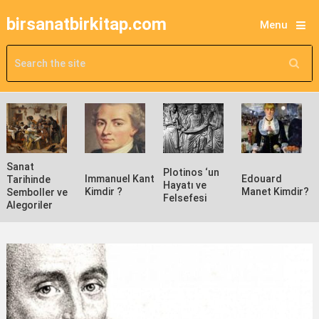
birsanatbirkitap.com
Menu
Sanat
Plotinos ‘un
Immanuel Kant
Edouard
Tarihinde
Hayatı ve
Kimdir ?
Manet Kimdir?
Semboller ve
Felsefesi
Alegoriler