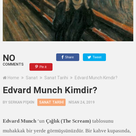
NO
Share
Tweet
COMMENTS
Pin it
Home
Sanat
Sanat Tarihi
Edvard Munch Kimdir?
Edvard Munch Kimdir?
BY
SERKAN PİŞKİN
SANAT TARIHI
NISAN 24, 2019
Edvard Munch
‘un
Çığlık (The Scream)
tablosunu
muhakkak bir yerde görmüşsünüzdür. Bir kahve kupasında,