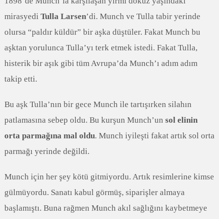
1898’de Munch’la karşılaşan yirmi dokuz yaşındaki
mirasyedi
Tulla Larsen
’di. Munch ve Tulla tabir yerinde
olursa “paldır küldür” bir aşka düştüler. Fakat Munch bu
aşktan yorulunca Tulla’yı terk etmek istedi. Fakat Tulla,
histerik bir aşık gibi tüm Avrupa’da Munch’ı adım adım
takip etti.
Bu aşk Tulla’nın bir gece Munch ile tartışırken silahın
patlamasına sebep oldu. Bu kurşun Munch’un
sol elinin
orta parmağına mal oldu
. Munch iyileşti fakat artık sol orta
parmağı yerinde değildi.
Munch için her şey kötü gitmiyordu. Artık resimlerine kimse
gülmüyordu. Sanatı kabul görmüş, siparişler almaya
başlamıştı. Buna rağmen Munch akıl sağlığını kaybetmeye