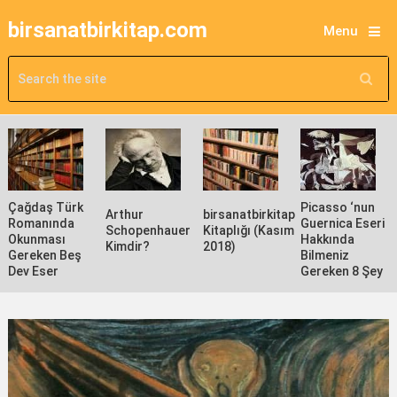
birsanatbirkitap.com
Menu
Çağdaş Türk
Picasso ‘nun
Arthur
birsanatbirkitap
Romanında
Guernica Eseri
Schopenhauer
Kitaplığı (Kasım
Okunması
Hakkında
Kimdir?
2018)
Gereken Beş
Bilmeniz
Dev Eser
Gereken 8 Şey