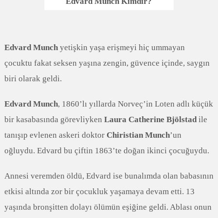
Edvard Munch Kimdir?
Edvard Munch
yetişkin yaşa erişmeyi hiç ummayan
çocuktu fakat seksen yaşına zengin, güvence içinde, saygın
biri olarak geldi.
Edvard Munch
, 1860’lı yıllarda Norveç’in Loten adlı küçük
bir kasabasında görevliyken
Laura Catherine Bjölstad
ile
tanışıp evlenen askeri doktor
Chiristian Munch
’un
oğluydu. Edvard bu çiftin 1863’te doğan ikinci çocuğuydu.
Annesi veremden öldü, Edvard ise bunalımda olan babasının
etkisi altında zor bir çocukluk yaşamaya devam etti. 13
yaşında bronşitten dolayı ölümün eşiğine geldi. Ablası onun