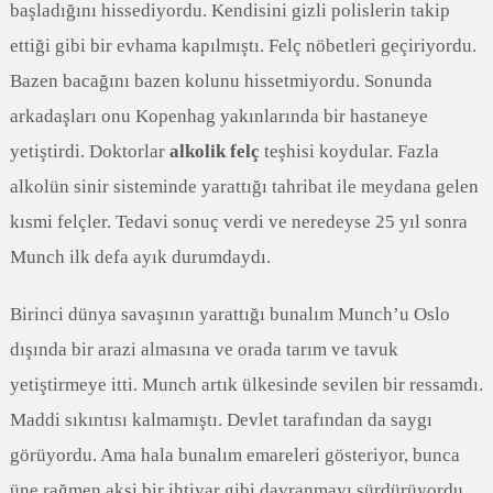
başladığını hissediyordu. Kendisini gizli polislerin takip
ettiği gibi bir evhama kapılmıştı. Felç nöbetleri geçiriyordu.
Bazen bacağını bazen kolunu hissetmiyordu. Sonunda
arkadaşları onu Kopenhag yakınlarında bir hastaneye
yetiştirdi. Doktorlar
alkolik felç
teşhisi koydular. Fazla
alkolün sinir sisteminde yarattığı tahribat ile meydana gelen
kısmi felçler. Tedavi sonuç verdi ve neredeyse 25 yıl sonra
Munch ilk defa ayık durumdaydı.
Birinci dünya savaşının yarattığı bunalım Munch’u Oslo
dışında bir arazi almasına ve orada tarım ve tavuk
yetiştirmeye itti. Munch artık ülkesinde sevilen bir ressamdı.
Maddi sıkıntısı kalmamıştı. Devlet tarafından da saygı
görüyordu. Ama hala bunalım emareleri gösteriyor, bunca
üne rağmen aksi bir ihtiyar gibi davranmayı sürdürüyordu.