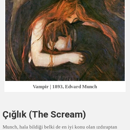
Vampir | 1893, Edvard Munch
Çığlık (The Scream)
Munch, hala bildiği belki de en iyi konu olan ızdıraptan