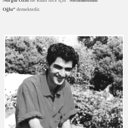
Nurgül Özlü
ise Kaan İnce için “
Melankolinin
Oğlu”
demektedir.