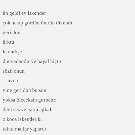
ün geldi ey iskender
çok acaip gördün ömrün tükendi
geri dön
ürktü
ki endişe
dünyadandır ve hayal hiçtir
sözü onun
…avda
yine geri dön bu son
yoksa öleceksin gurbette
dedi ses ve işitip ağladı
o koca iskender ki
tuhaf matlar yapardı