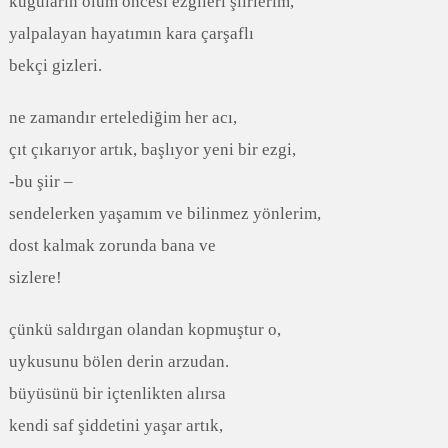
kuğuların ölüm öncesi ezgileri şiirlerim,
yalpalayan hayatımın kara çarşaflı
bekçi gizleri.
ne zamandır ertelediğim her acı,
çıt çıkarıyor artık, başlıyor yeni bir ezgi,
-bu şiir –
sendelerken yaşamım ve bilinmez yönlerim,
dost kalmak zorunda bana ve
sizlere!
çünkü saldırgan olandan kopmuştur o,
uykusunu bölen derin arzudan.
büyüsünü bir içtenlikten alırsa
kendi saf şiddetini yaşar artık,