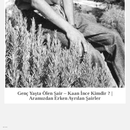
Genç Yaşta Ölen Şair – Kaan İnce Kimdir ? |
Aramızdan Erken Ayrılan Şairler
…