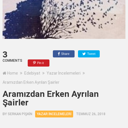
3
Share
Tweet
COMMENTS
Pin it
Home
Edebiyat
Yazar İncelemeleri
Aramızdan Erken Ayrılan Şairler
Aramızdan Erken Ayrılan
Şairler
BY
SERKAN PİŞKİN
YAZAR İNCELEMELERI
TEMMUZ 26, 2018