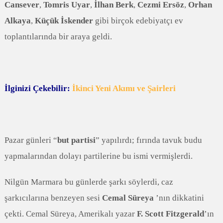
Cansever
,
Tomris Uyar
,
İlhan Berk
,
Cezmi Ersöz
,
Orhan
Alkaya
,
Küçük İskender
gibi birçok edebiyatçı ev
toplantılarında bir araya geldi.
İlginizi Çekebilir:
İkinci Yeni Akımı ve Şairleri
Pazar günleri “
but partisi
” yapılırdı; fırında tavuk budu
yapmalarından dolayı partilerine bu ismi vermişlerdi.
Nilgün Marmara bu günlerde şarkı söylerdi, caz
şarkıcılarına benzeyen sesi
Cemal Süreya
’nın dikkatini
çekti. Cemal Süreya, Amerikalı yazar
F. Scott Fitzgerald
’ın