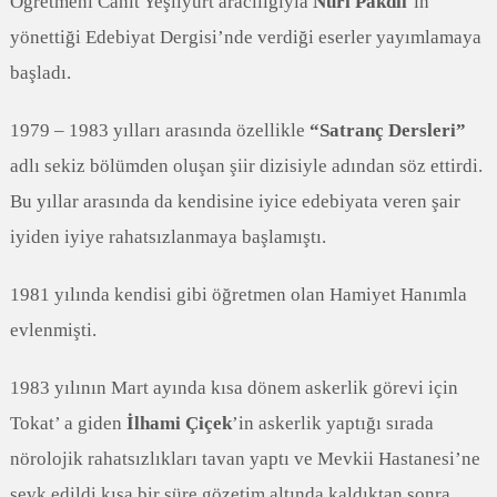
Öğretmeni Cahit Yeşilyurt aracılığıyla
Nuri Pakdil
’in
yönettiği Edebiyat Dergisi’nde verdiği eserler yayımlamaya
başladı.
1979 – 1983 yılları arasında özellikle
“Satranç Dersleri”
adlı sekiz bölümden oluşan şiir dizisiyle adından söz ettirdi.
Bu yıllar arasında da kendisine iyice edebiyata veren şair
iyiden iyiye rahatsızlanmaya başlamıştı.
1981 yılında kendisi gibi öğretmen olan Hamiyet Hanımla
evlenmişti.
1983 yılının Mart ayında kısa dönem askerlik görevi için
Tokat’ a giden
İlhami Çiçek
’in askerlik yaptığı sırada
nörolojik rahatsızlıkları tavan yaptı ve Mevkii Hastanesi’ne
sevk edildi kısa bir süre gözetim altında kaldıktan sonra