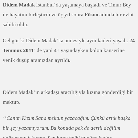
Didem Madak
İstanbul’da yaşamaya başladı ve Timur Bey
ile hayatını birleştirdi ve üç yıl sonra
Füsun
adında bir evlat
sahibi oldu.
Gel gör ki Didem Madak’ ta annesiyle aynı kaderi yaşadı.
24
Temmuz 2011
’ de yani 41 yaşındayken kolon kanserine
yenik düşüp aramızdan ayrıldı
.
Didem Madak’ın arkadaşı aracılığıyla kızına gönderdiği bir
mektup.
‘’Canım Kızım Sana mektup yazacağım. Çünkü artık başka
bir şey yazamıyorum. Bu konuda pek de dertli değilim
doğrusunu istersen. Sen bana belki bugüne kadar