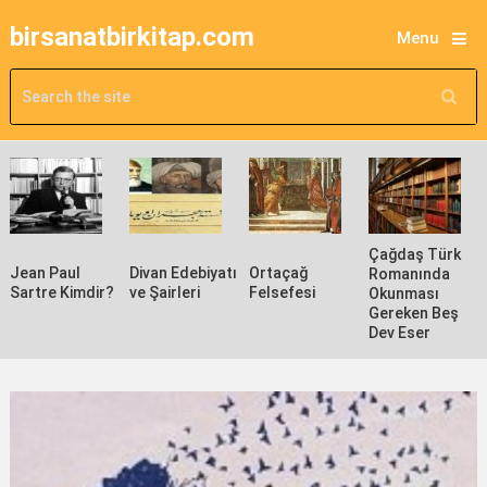
birsanatbirkitap.com
Menu
Çağdaş Türk
Jean Paul
Divan Edebiyatı
Ortaçağ
Romanında
Sartre Kimdir?
ve Şairleri
Felsefesi
Okunması
Gereken Beş
Dev Eser