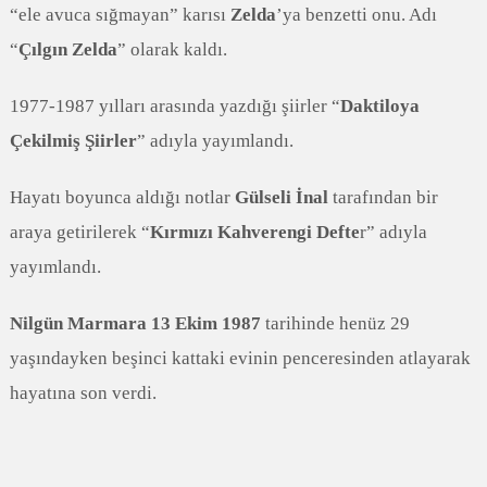
“ele avuca sığmayan” karısı
Zelda
’ya benzetti onu. Adı
“
Çılgın Zelda
” olarak kaldı.
1977-1987 yılları arasında yazdığı şiirler “
Daktiloya
Çekilmiş Şiirler
” adıyla yayımlandı.
Hayatı boyunca aldığı notlar
Gülseli İnal
tarafından bir
araya getirilerek “
Kırmızı Kahverengi Defte
r” adıyla
yayımlandı.
Nilgün Marmara
13 Ekim 1987
tarihinde henüz 29
yaşındayken beşinci kattaki evinin penceresinden atlayarak
hayatına son verdi.