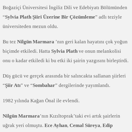
Boğaziçi Üniversitesi İngiliz Dili ve Edebiyatı Bölümünden
“
Sylvia Plath Şiiri Üzerine Bir Çözümleme
” adlı teziyle
üniversiteden mezun oldu.
Bu tez
Nilgün Marmara
’nın geri kalan hayatını çok yoğun
biçimde etkiledi. Hatta
Sylvia Plath
ve onun melankolisi
onu o kadar etkiledi ki bu etki iki şairin yazgısını birleştirdi.
Düş gücü ve gerçek arasında bir salıncakta sallanan şiirleri
“
Şiir Atı
” ve “
Sombahar
” dergilerinde yayımlandı.
1982 yılında Kağan Önal ile evlendi.
Nilgün Marmara
’nın Kızıltoprak’taki evi artık şairlerin
uğrak yeri olmuştu.
Ece Ayhan
,
Cemal Süreya
,
Edip