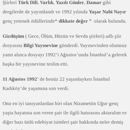
Şiirleri
Türk Dili
,
Varlık
,
Yazılı Günler
,
Damar
gibi
dergilerde de yayımlandı ve 1992 yılında
Yaşar Nabi Nayır
genç yetenek ödüllerinde
“ dikkate değer ”
olarak bulundu.
Gizdüşüm
( Gece, Ölüm, Hüzün ve Sevda şiirleri) adlı şiir
dosyasını
Bilgi Yayınevine
gönderdi. Yayınevinden olumsuz
yanıt alınca dosyayı 1992’i Ağustos’unda İstanbul’a gelerek
başka bir yayınevine teslim etti.
11 Ağustos 1992
’ de henüz 22 yaşındayken İstanbul
Kadıköy’de yaşamına son verdi.
Onu en iyi tanıyanlardan biri olan Nizamettin Uğur genç
yaşta hayatına son veren şair ile ilgili hatırasını aktaralım ve
diğer bazı ünlü edebiyat isimleri şair hakkında neler demiş