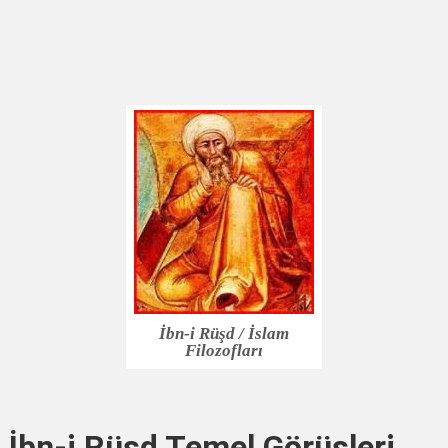
İbn-i Rüşd / İslam
Filozofları
İbn-i Rüşd Temel Görüşleri