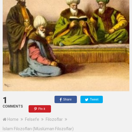
1
Share
Tweet
COMMENTS
Pin it
Home
Felsefe
Filozoflar
İslam Filozofları (Müslüman Filozoflar)