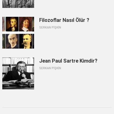
Filozoflar Nasıl Ölür ?
SERKAN PİŞKİN
Jean Paul Sartre Kimdir?
SERKAN PİŞKİN