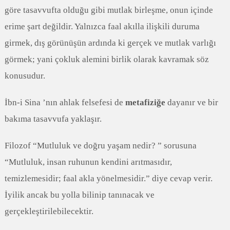
göre tasavvufta olduğu gibi mutlak birleşme, onun içinde
erime şart değildir. Yalnızca faal akılla ilişkili duruma
girmek, dış görünüşün ardında ki gerçek ve mutlak varlığı
görmek; yani çokluk alemini birlik olarak kavramak söz
konusudur.
İbn-i Sina ’nın ahlak felsefesi de
metafiziğe
dayanır ve bir
bakıma tasavvufa yaklaşır.
Filozof “Mutluluk ve doğru yaşam nedir? ” sorusuna
“Mutluluk, insan ruhunun kendini arıtmasıdır,
temizlemesidir; faal akla yönelmesidir.” diye cevap verir.
İyilik ancak bu yolla bilinip tanınacak ve
gerçekleştirilebilecektir.