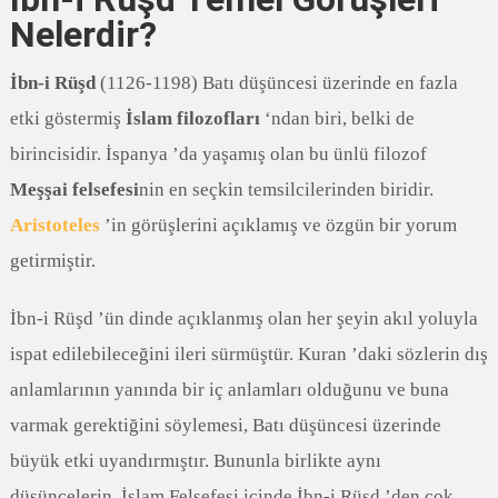
Nelerdir?
İbn-i Rüşd
(1126-1198) Batı düşüncesi üzerinde en fazla
etki göstermiş
İslam filozofları
‘ndan biri, belki de
birincisidir. İspanya ’da yaşamış olan bu ünlü filozof
Meşşai felsefesi
nin en seçkin temsilcilerinden biridir.
Aristoteles
’in görüşlerini açıklamış ve özgün bir yorum
getirmiştir.
İbn-i Rüşd ’ün dinde açıklanmış olan her şeyin akıl yoluyla
ispat edilebileceğini ileri sürmüştür. Kuran ’daki sözlerin dış
anlamlarının yanında bir iç anlamları olduğunu ve buna
varmak gerektiğini söylemesi, Batı düşüncesi üzerinde
büyük etki uyandırmıştır. Bununla birlikte aynı
düşüncelerin, İslam Felsefesi içinde İbn-i Rüşd ’den çok