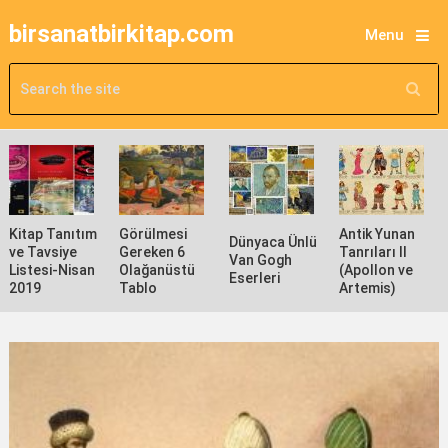
birsanatbirkitap.com
Menu
Kitap Tanıtım
Görülmesi
Antik Yunan
Dünyaca Ünlü
ve Tavsiye
Gereken 6
Tanrıları II
Van Gogh
Listesi-Nisan
Olağanüstü
(Apollon ve
Eserleri
2019
Tablo
Artemis)