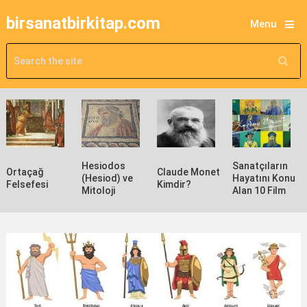
birsanatbirkitap.com
Menu
Hesiodos
Sanatçıların
Ortaçağ
Claude Monet
(Hesiod) ve
Hayatını Konu
Felsefesi
Kimdir?
Mitoloji
Alan 10 Film