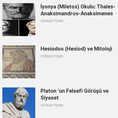
İyonya (Miletos) Okulu: Thales-
Anaksimandros-Anaksimenes
SERKAN PİŞKİN
Hesiodos (Hesiod) ve Mitoloji
SERKAN PİŞKİN
Platon ‘un Felsefi Görüşü ve
Siyaset
SERKAN PİŞKİN