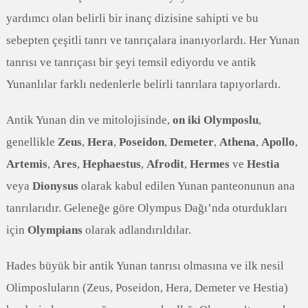
yardımcı olan belirli bir inanç dizisine sahipti ve bu
sebepten çeşitli tanrı ve tanrıçalara inanıyorlardı. Her Yunan
tanrısı ve tanrıçası bir şeyi temsil ediyordu ve antik
Yunanlılar farklı nedenlerle belirli tanrılara tapıyorlardı.
Antik Yunan din ve mitolojisinde,
on iki Olymposlu
,
genellikle
Zeus
,
Hera
,
Poseidon
,
Demeter
,
Athena
,
Apollo
,
Artemis
,
Ares
,
Hephaestus
,
Afrodit
,
Hermes
ve
Hestia
veya
Dionysus
olarak kabul edilen Yunan panteonunun ana
tanrılarıdır. Geleneğe göre Olympus Dağı’nda oturdukları
için
Olympians
olarak adlandırıldılar.
Hades büyük bir antik Yunan tanrısı olmasına ve ilk nesil
Olimposluların (Zeus, Poseidon, Hera, Demeter ve Hestia)