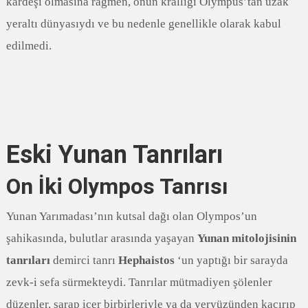
kardeşi olmasına rağmen, onun krallığı Olympus’tan uzak
yeraltı dünyasıydı ve bu nedenle genellikle olarak kabul
edilmedi.
Eski Yunan Tanrıları
On İki Olympos Tanrısı
Yunan Yarımadası’nın kutsal dağı olan Olympos’un
şahikasında, bulutlar arasında yaşayan
Yunan mitolojisinin
tanrıları
demirci tanrı
Hephaistos
‘un yaptığı bir sarayda
zevk-i sefa sürmekteydi. Tanrılar mütmadiyen şölenler
düzenler, şarap içer birbirleriyle ya da yeryüzünden kaçırıp