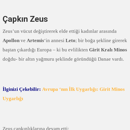
Çapkın Zeus
Zeus’un vücut değiştirerek elde ettiği kadınlar arasında
Apollon
ve
Artemis
‘in annesi
Leto
; bir boğa şekline girerek
baştan çıkardığı Europa – ki bu evlilikten
Girit Kralı Minos
doğdu- bir altın yağmuru şeklinde göründüğü Danae vardı.
İlginizi Çekebilir:
Avrupa ‘nın İlk Uygarlığı: Girit Minos
Uygarlığı
Zeus çapkınlıklarına devam etti;