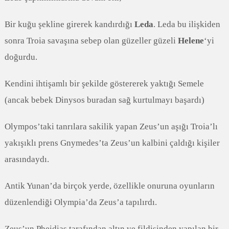
Bir kuğu şekline girerek kandırdığı
Leda
. Leda bu ilişkiden
sonra Troia savaşına sebep olan güzeller güzeli
Helene
‘yi
doğurdu.
Kendini ihtişamlı bir şekilde göstererek yaktığı Semele
(ancak bebek Dinysos buradan sağ kurtulmayı başardı)
Olympos’taki tanrılara sakilik yapan Zeus’un aşığı Troia’lı
yakışıklı prens Gnymedes’ta Zeus’un kalbini çaldığı kişiler
arasındaydı.
Antik Yunan’da birçok yerde, özellikle onuruna oyunların
düzenlendiği Olympia’da Zeus’a tapılırdı.
Zeus’un Pheidias tarafından altın ve fildişinden yapılan bir