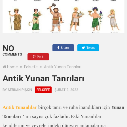
NO
Share
Tweet
COMMENTS
Pin it
Home
Felsefe
Antik Yunan Tanrıları
Antik Yunan Tanrıları
BY
SERKAN PİŞKİN
FELSEFE
ŞUBAT 3, 2022
Antik Yunanlılar
birçok tanrı ve ruha inandıkları için
Yunan
Tanrıları
‘nın sayısı çok fazladır. Eski Yunanlılar
kendilerini ve çevrelerindeki dünyayı anlamalarına