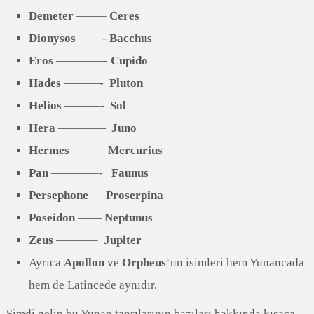
Demeter
——–
Ceres
Dionysos
——-
Bacchus
Eros
————-
Cupido
Hades
———-
Pluton
Helios
———-
Sol
Hera
————
Juno
Hermes
——–
Mercurius
Pan
————-
Faunus
Persephone
—
Proserpina
Poseidon
——
Neptunus
Zeus
———–
Jupiter
Ayrıca
Apollon
ve
Orpheus
‘un isimleri hem Yunancada
hem de Latincede aynıdır.
Şimdi gelin bu Yunan tanrılarının bazıları hakkında kısaca