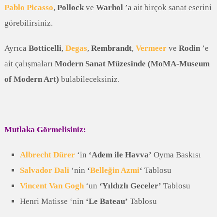
Pablo Picasso
,
Pollock
ve
Warhol
’a ait birçok sanat eserini
görebilirsiniz.
Ayrıca
Botticelli
,
Degas
,
Rembrandt
,
Vermeer
ve
Rodin
’e
ait çalışmaları
Modern Sanat Müzesinde (MoMA-Museum
of Modern Art)
bulabileceksiniz.
Mutlaka Görmelisiniz:
Albrecht Dürer
‘in
‘Adem ile Havva’
Oyma Baskısı
Salvador Dali
‘nin
‘
Belleğin Azmi
‘
Tablosu
Vincent Van Gogh
‘un
‘Yıldızlı Geceler’
Tablosu
Henri Matisse ‘nin
‘Le Bateau’
Tablosu