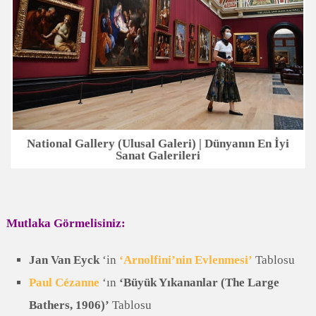
National Gallery (Ulusal Galeri) | Dünyanın En İyi
Sanat Galerileri
Mutlaka Görmelisiniz:
Jan Van Eyck
‘in
‘Arnolfini’nin Evlenmesi’
Tablosu
Paul Cézanne
‘ın
‘Büyük Yıkananlar (The Large
Bathers, 1906)’
Tablosu