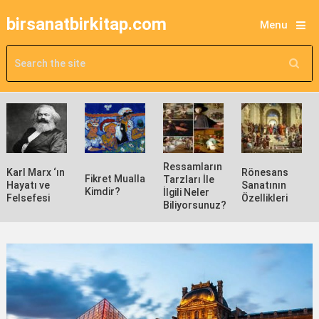
birsanatbirkitap.com
Menu
Ressamların
Karl Marx ‘ın
Rönesans
Fikret Mualla
Tarzları İle
Hayatı ve
Sanatının
Kimdir?
İlgili Neler
Felsefesi
Özellikleri
Biliyorsunuz?