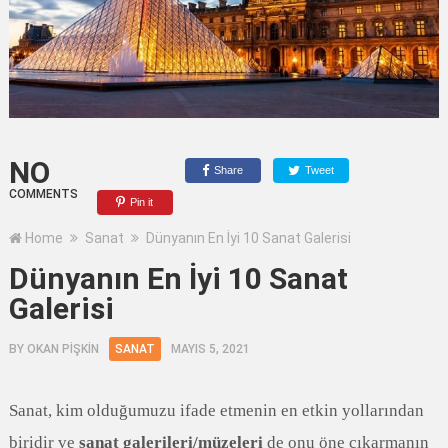
NO
Share
Tweet
COMMENTS
Pin it
Home
Sanat
Dünyanın En İyi 10 Sanat Galerisi
Dünyanın En İyi 10 Sanat
Galerisi
BY
OKAN PİŞKİN
SANAT
MAYIS 5, 2021
Sanat, kim olduğumuzu ifade etmenin en etkin yollarından
biridir ve
sanat galerileri/müzeleri
de onu öne çıkarmanın